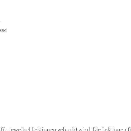
n
sse
r für jeweils 4 Lektionen gebucht wird. Die Lektion