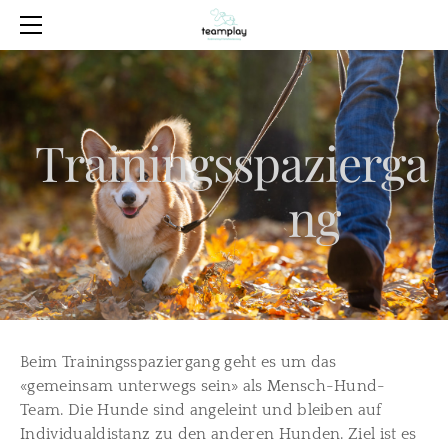
HOME
ANGEBOT
ÜBER MICH
MEINE HUNDE
KONTAKT
Trainingsspazierga
ng
Beim Trainingsspaziergang geht es um das
«gemeinsam unterwegs sein» als Mensch-Hund-
Team. Die Hunde sind angeleint und bleiben auf
Individualdistanz zu den anderen Hunden. Ziel ist es